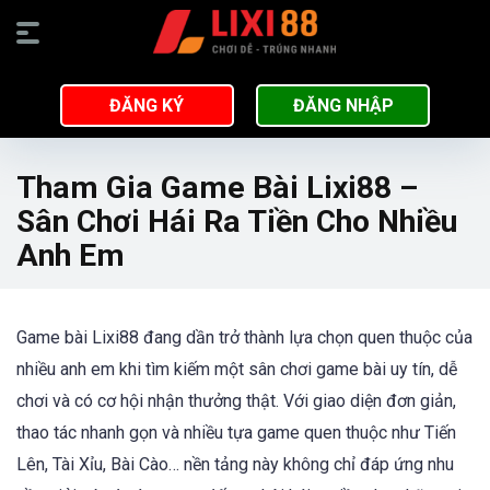
ĐĂNG KÝ
ĐĂNG NHẬP
Tham Gia Game Bài Lixi88 –
Sân Chơi Hái Ra Tiền Cho Nhiều
Anh Em
Game bài Lixi88 đang dần trở thành lựa chọn quen thuộc của
nhiều anh em khi tìm kiếm một sân chơi game bài uy tín, dễ
chơi và có cơ hội nhận thưởng thật. Với giao diện đơn giản,
thao tác nhanh gọn và nhiều tựa game quen thuộc như Tiến
Lên, Tài Xỉu, Bài Cào… nền tảng này không chỉ đáp ứng nhu