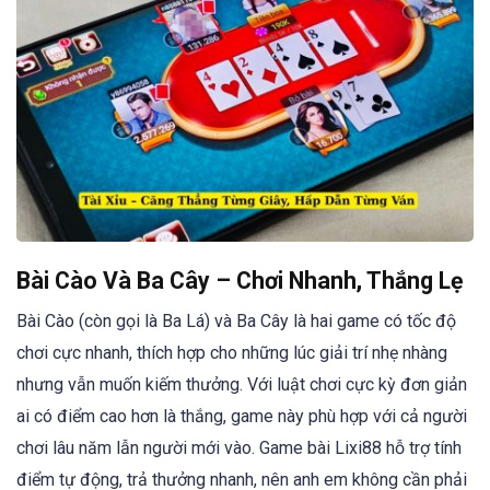
Bài Cào Và Ba Cây – Chơi Nhanh, Thắng Lẹ
Bài Cào (còn gọi là Ba Lá) và Ba Cây là hai game có tốc độ
chơi cực nhanh, thích hợp cho những lúc giải trí nhẹ nhàng
nhưng vẫn muốn kiếm thưởng. Với luật chơi cực kỳ đơn giản
ai có điểm cao hơn là thắng, game này phù hợp với cả người
chơi lâu năm lẫn người mới vào. Game bài Lixi88 hỗ trợ tính
điểm tự động, trả thưởng nhanh, nên anh em không cần phải