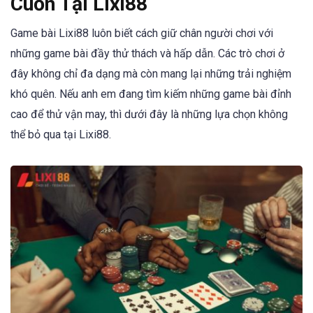
Cuốn Tại Lixi88
Game bài Lixi88 luôn biết cách giữ chân người chơi với
những game bài đầy thử thách và hấp dẫn. Các trò chơi ở
đây không chỉ đa dạng mà còn mang lại những trải nghiệm
khó quên. Nếu anh em đang tìm kiếm những game bài đỉnh
cao để thử vận may, thì dưới đây là những lựa chọn không
thể bỏ qua tại Lixi88.