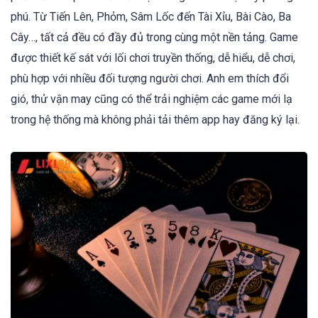
phú. Từ Tiến Lên, Phỏm, Sâm Lốc đến Tài Xỉu, Bài Cào, Ba
Cây…, tất cả đều có đầy đủ trong cùng một nền tảng. Game
được thiết kế sát với lối chơi truyền thống, dễ hiểu, dễ chơi,
phù hợp với nhiều đối tượng người chơi. Anh em thích đổi
gió, thử vận may cũng có thể trải nghiệm các game mới lạ
trong hệ thống mà không phải tải thêm app hay đăng ký lại.