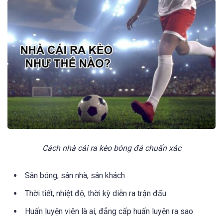
Cách nhà cái ra kèo bóng đá chuẩn xác
Sân bóng, sân nhà, sân khách
Thời tiết, nhiệt độ, thời kỳ diễn ra trận đấu
Huấn luyện viên là ai, đẳng cấp huấn luyện ra sao