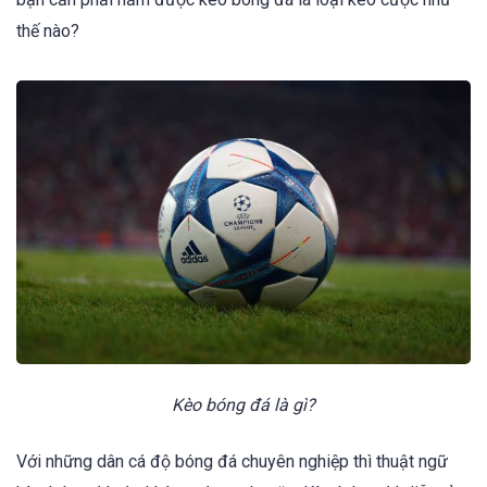
thế nào?
Kèo bóng đá là gì?
Với những dân cá độ bóng đá chuyên nghiệp thì thuật ngữ