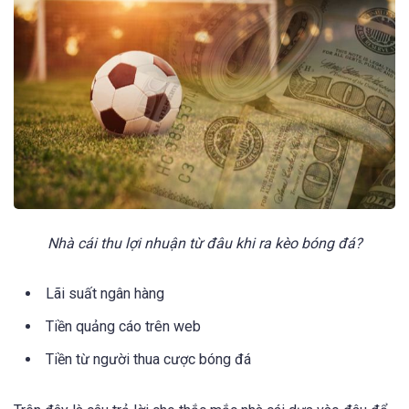
Nhà cái thu lợi nhuận từ đâu khi ra kèo bóng đá?
Lãi suất ngân hàng
Tiền quảng cáo trên web
Tiền từ người thua cược bóng đá