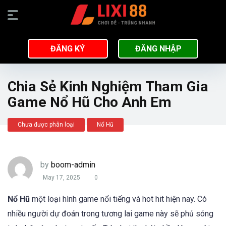
ĐĂNG KÝ
ĐĂNG NHẬP
Chia Sẻ Kinh Nghiệm Tham Gia
Game Nổ Hũ Cho Anh Em
Chưa được phân loại
Nổ Hũ
by
boom-admin
May 17, 2025
0
Nổ Hũ
một loại hình game nổi tiếng và hot hit hiện nay. Có
nhiều người dự đoán trong tương lai game này sẽ phủ sóng